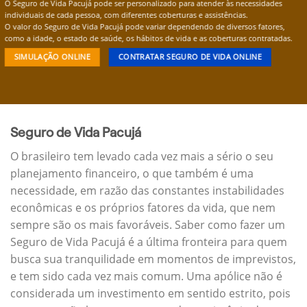
O Seguro de Vida Pacujá pode ser personalizado para atender às necessidades
individuais de cada pessoa, com diferentes coberturas e assistências.
O valor do Seguro de Vida Pacujá pode variar dependendo de diversos fatores,
como a idade, o estado de saúde, os hábitos de vida e as coberturas contratadas.
SIMULAÇÃO ONLINE
CONTRATAR SEGURO DE VIDA ONLINE
Seguro de Vida Pacujá
O brasileiro tem levado cada vez mais a sério o seu
planejamento financeiro, o que também é uma
necessidade, em razão das constantes instabilidades
econômicas e os próprios fatores da vida, que nem
sempre são os mais favoráveis. Saber como fazer um
Seguro de Vida Pacujá é a última fronteira para quem
busca sua tranquilidade em momentos de imprevistos,
e tem sido cada vez mais comum. Uma apólice não é
considerada um investimento em sentido estrito, pois