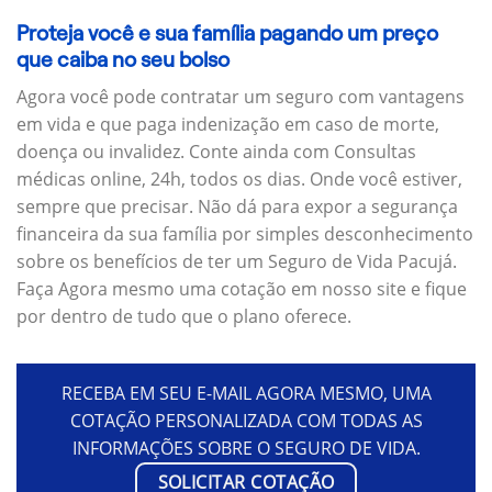
Proteja você e sua família pagando um preço
que caiba no seu bolso
Agora você pode contratar um seguro com vantagens
em vida e que paga indenização em caso de morte,
doença ou invalidez. Conte ainda com Consultas
médicas online, 24h, todos os dias. Onde você estiver,
sempre que precisar. Não dá para expor a segurança
financeira da sua família por simples desconhecimento
sobre os benefícios de ter um Seguro de Vida Pacujá.
Faça Agora mesmo uma cotação em nosso site e fique
por dentro de tudo que o plano oferece.
RECEBA EM SEU E-MAIL AGORA MESMO, UMA
COTAÇÃO PERSONALIZADA COM TODAS AS
INFORMAÇÕES SOBRE O SEGURO DE VIDA.
SOLICITAR COTAÇÃO