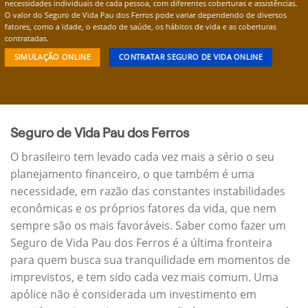
necessidades individuais de cada pessoa, com diferentes coberturas e assistências.
O valor do Seguro de Vida Pau dos Ferros pode variar dependendo de diversos
fatores, como a idade, o estado de saúde, os hábitos de vida e as coberturas
contratadas.
SIMULAÇÃO ONLINE
CONTRATAR SEGURO DE VIDA ONLINE
Seguro de Vida Pau dos Ferros
O brasileiro tem levado cada vez mais a sério o seu
planejamento financeiro, o que também é uma
necessidade, em razão das constantes instabilidades
econômicas e os próprios fatores da vida, que nem
sempre são os mais favoráveis. Saber como fazer um
Seguro de Vida Pau dos Ferros é a última fronteira
para quem busca sua tranquilidade em momentos de
imprevistos, e tem sido cada vez mais comum. Uma
apólice não é considerada um investimento em