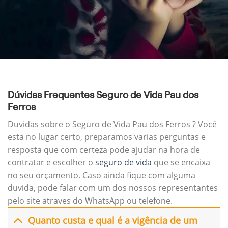
Dúvidas Frequentes Seguro de Vida Pau dos
Ferros
Duvidas sobre o Seguro de Vida Pau dos Ferros ? Você
esta no lugar certo, preparamos varias perguntas e
resposta que com certeza pode ajudar na hora de
contratar e escolher o
seguro de vida
que se encaixa
no seu orçamento. Caso ainda fique com alguma
duvida, pode falar com um dos nossos representantes
pelo site atraves do WhatsApp ou telefone.
Quanto custa e qual é a vigência de um