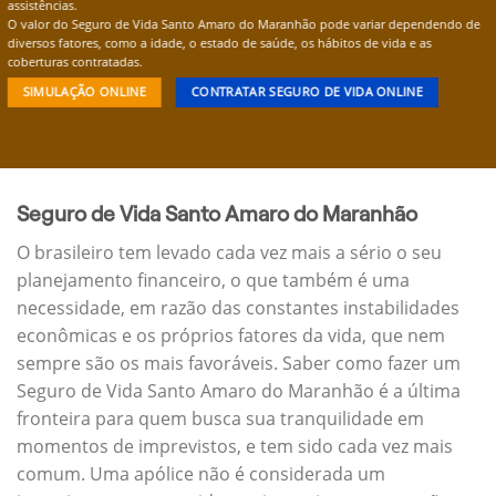
assistências.
O valor do Seguro de Vida Santo Amaro do Maranhão pode variar dependendo de
diversos fatores, como a idade, o estado de saúde, os hábitos de vida e as
coberturas contratadas.
SIMULAÇÃO ONLINE
CONTRATAR SEGURO DE VIDA ONLINE
Seguro de Vida Santo Amaro do Maranhão
O brasileiro tem levado cada vez mais a sério o seu
planejamento financeiro, o que também é uma
necessidade, em razão das constantes instabilidades
econômicas e os próprios fatores da vida, que nem
sempre são os mais favoráveis. Saber como fazer um
Seguro de Vida Santo Amaro do Maranhão é a última
fronteira para quem busca sua tranquilidade em
momentos de imprevistos, e tem sido cada vez mais
comum. Uma apólice não é considerada um