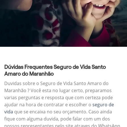
Dúvidas Frequentes Seguro de Vida Santo
Amaro do Maranhão
Duvidas sobre o Seguro de Vida Santo Amaro do
Maranhão ? Você esta no lugar certo, preparamos
varias perguntas e resposta que com certeza pode
ajudar na hora de contratar e escolher o
seguro de
vida
que se encaixa no seu orçamento. Caso ainda
fique com alguma duvida, pode falar com um dos
nossos representantes pelo site atraves do WhatsApp