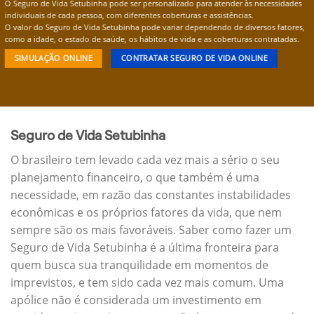
O Seguro de Vida Setubinha pode ser personalizado para atender às necessidades
individuais de cada pessoa, com diferentes coberturas e assistências.
O valor do Seguro de Vida Setubinha pode variar dependendo de diversos fatores,
como a idade, o estado de saúde, os hábitos de vida e as coberturas contratadas.
SIMULAÇÃO ONLINE
CONTRATAR SEGURO DE VIDA ONLINE
Seguro de Vida Setubinha
O brasileiro tem levado cada vez mais a sério o seu
planejamento financeiro, o que também é uma
necessidade, em razão das constantes instabilidades
econômicas e os próprios fatores da vida, que nem
sempre são os mais favoráveis. Saber como fazer um
Seguro de Vida Setubinha é a última fronteira para
quem busca sua tranquilidade em momentos de
imprevistos, e tem sido cada vez mais comum. Uma
apólice não é considerada um investimento em