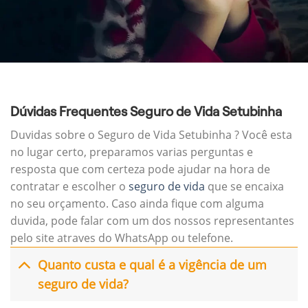
Dúvidas Frequentes Seguro de Vida Setubinha
Duvidas sobre o Seguro de Vida Setubinha ? Você esta
no lugar certo, preparamos varias perguntas e
resposta que com certeza pode ajudar na hora de
contratar e escolher o
seguro de vida
que se encaixa
no seu orçamento. Caso ainda fique com alguma
duvida, pode falar com um dos nossos representantes
pelo site atraves do WhatsApp ou telefone.
Quanto custa e qual é a vigência de um
seguro de vida?