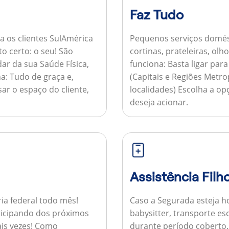
Faz Tudo
a os clientes SulAmérica
Pequenos serviços domés
to certo: o seu! São
cortinas, prateleiras, ol
ar da sua Saúde Física,
funciona:
Basta ligar par
a:
Tudo de graça e,
(Capitais e Regiões Metr
sar o espaço do cliente,
localidades) Escolha a op
deseja acionar.
Assistência Filh
ria federal todo mês!
Caso a Segurada esteja ho
ticipando dos próximos
babysitter, transporte es
is vezes!
Como
durante período coberto