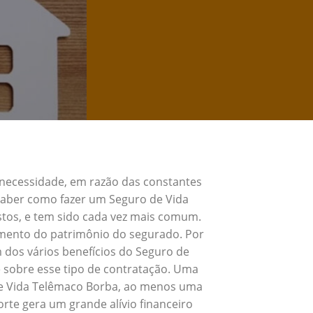
 necessidade, em razão das constantes
 Saber como fazer um Seguro de Vida
tos, e tem sido cada vez mais comum.
umento do patrimônio do segurado. Por
 dos vários benefícios do Seguro de
 sobre esse tipo de contratação. Uma
 de Vida Telêmaco Borba, ao menos uma
rte gera um grande alívio financeiro