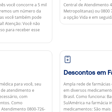
ês você concorre a 5 mil
Central de Atendimento 4
nviaremos um número da
Metropolitanas) ou 0800 
 mas você também pode
a opção Vida e em seguida
al!
Atenção:
Você não
so para receber esse
Descontos em F
médica para você, seu
Ampla rede de farmácias
al de atendimento e
em diversos medicamento
necessário, com
Brasil.
Como funciona:
Bas
entos.
Como
SulAmérica na farmácia 
de Atendimento 0800-726-
medicamentos:
São mais 