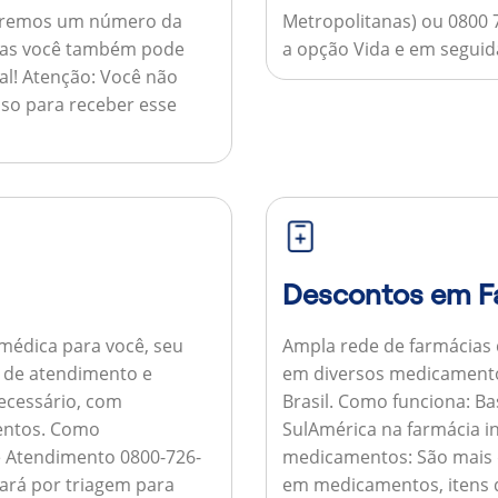
nviaremos um número da
Metropolitanas) ou 0800 
 mas você também pode
a opção Vida e em seguida
al!
Atenção:
Você não
so para receber esse
Descontos em F
médica para você, seu
Ampla rede de farmácias
al de atendimento e
em diversos medicamento
necessário, com
Brasil.
Como funciona:
Bas
entos.
Como
SulAmérica na farmácia 
de Atendimento 0800-726-
medicamentos:
São mais 
ará por triagem para
em medicamentos, itens d