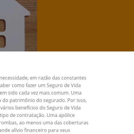
 necessidade, em razão das constantes
 Saber como fazer um Seguro de Vida
 tem sido cada vez mais comum. Uma
o do patrimônio do segurado. Por isso,
vários benefícios do Seguro de Vida
tipo de contratação. Uma apólice
 Trombas, ao menos uma das coberturas
nde alívio financeiro para seus