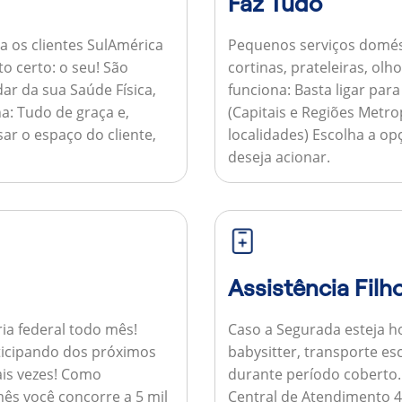
Faz Tudo
a os clientes SulAmérica
Pequenos serviços domés
to certo: o seu! São
cortinas, prateleiras, ol
ar da sua Saúde Física,
funciona:
Basta ligar par
a:
Tudo de graça e,
(Capitais e Regiões Metr
sar o espaço do cliente,
localidades) Escolha a op
deseja acionar.
Assistência Filh
ria federal todo mês!
Caso a Segurada esteja ho
ticipando dos próximos
babysitter, transporte es
is vezes!
Como
durante período coberto
ês você concorre a 5 mil
Central de Atendimento 4