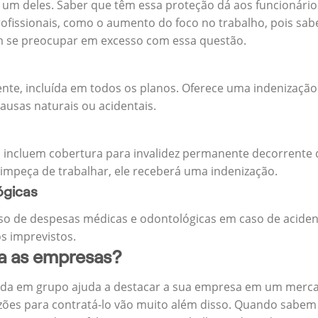
m deles. Saber que têm essa proteção dá aos funcionários 
rofissionais, como o aumento do foco no trabalho, pois sab
m se preocupar em excesso com essa questão.
ente, incluída em todos os planos. Oferece uma indenização
ausas naturais ou acidentais.
 incluem cobertura para invalidez permanente decorrente d
 impeça de trabalhar, ele receberá uma indenização.
ógicas
o de despesas médicas e odontológicas em caso de aciden
s imprevistos.
ra as empresas?
ida em grupo ajuda a destacar a sua empresa em um merca
zões para contratá-lo vão muito além disso. Quando sabem