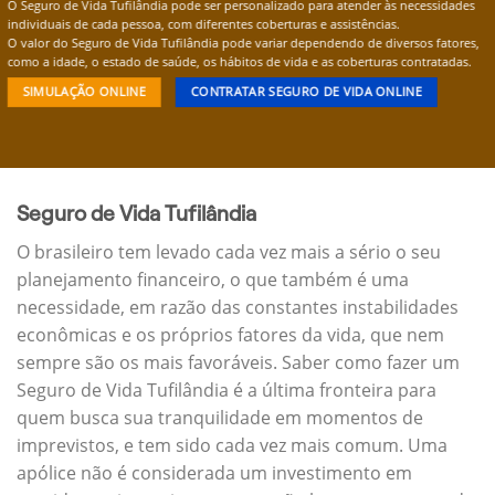
O Seguro de Vida Tufilândia pode ser personalizado para atender às necessidades
individuais de cada pessoa, com diferentes coberturas e assistências.
O valor do Seguro de Vida Tufilândia pode variar dependendo de diversos fatores,
como a idade, o estado de saúde, os hábitos de vida e as coberturas contratadas.
SIMULAÇÃO ONLINE
CONTRATAR SEGURO DE VIDA ONLINE
Seguro de Vida Tufilândia
O brasileiro tem levado cada vez mais a sério o seu
planejamento financeiro, o que também é uma
necessidade, em razão das constantes instabilidades
econômicas e os próprios fatores da vida, que nem
sempre são os mais favoráveis. Saber como fazer um
Seguro de Vida Tufilândia é a última fronteira para
quem busca sua tranquilidade em momentos de
imprevistos, e tem sido cada vez mais comum. Uma
apólice não é considerada um investimento em