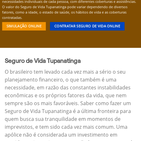
necessidades individuais de cada pessoa, com diferentes coberturas e assistências.
O valor do Seguro de Vida Tupanatinga pode variar dependendo de diversos
fatores, como a idade, o estado de saúde, os hábitos de vida e as coberturas
contratadas.
SIMULAÇÃO ONLINE
CONTRATAR SEGURO DE VIDA ONLINE
Seguro de Vida Tupanatinga
O brasileiro tem levado cada vez mais a sério o seu
planejamento financeiro, o que também é uma
necessidade, em razão das constantes instabilidades
econômicas e os próprios fatores da vida, que nem
sempre são os mais favoráveis. Saber como fazer um
Seguro de Vida Tupanatinga é a última fronteira para
quem busca sua tranquilidade em momentos de
imprevistos, e tem sido cada vez mais comum. Uma
apólice não é considerada um investimento em