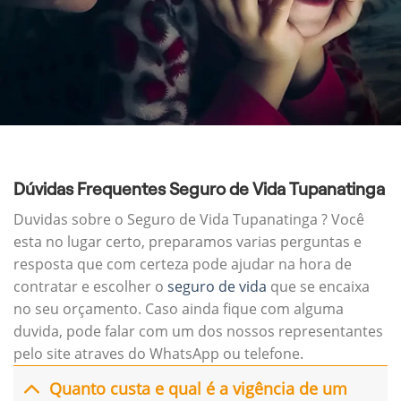
Dúvidas Frequentes Seguro de Vida Tupanatinga
Duvidas sobre o Seguro de Vida Tupanatinga ? Você
esta no lugar certo, preparamos varias perguntas e
resposta que com certeza pode ajudar na hora de
contratar e escolher o
seguro de vida
que se encaixa
no seu orçamento. Caso ainda fique com alguma
duvida, pode falar com um dos nossos representantes
pelo site atraves do WhatsApp ou telefone.
Quanto custa e qual é a vigência de um