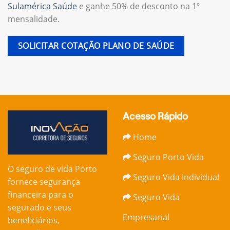
Sulamérica Saúde
e ganhe 50% de desconto na 1º
mensalidade.
SOLICITAR COTAÇÃO PLANO DE SAÚDE
Acesso Rápido
Home
Seguro Porto Vida
O seguro de vida Porto
Seguro Vida Individual
fornece segurança
financeira para o
Seguro Vida
segurado e seus
Empresarial
beneficiários,