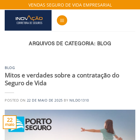
Skip
VENDAS SEGURO DE VIDA EMPRESARIAL
to
content
ARQUIVOS DE CATEGORIA:
BLOG
BLOG
Mitos e verdades sobre a contratação do
Seguro de Vida
POSTED ON
22 DE MAIO DE 2025
BY
NILDO1310
22
maio