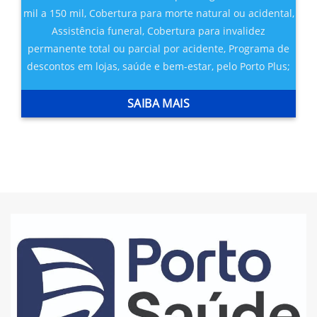
mil a 150 mil,
Cobertura para morte natural ou acidental,
Assistência funeral,
Cobertura para invalidez
permanente total ou parcial por acidente,
Programa de
descontos em lojas, saúde e bem-estar, pelo Porto Plus;
SAIBA MAIS